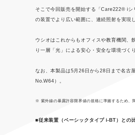
そこで今回販売を開始する「Care222® 
の装置でより広い範囲に、連続照射を実現
ウシオはこれからもオフィスや教育機関、
り一層「光」による安心・安全な環境づく
なお、本製品は5月26日から28日まで名古
No.W64）。
※ 紫外線の暴露許容限界値の規格に準拠するため、
■従来装置（ベーシックタイプ i-BT）との