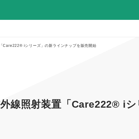
are222® iシリーズ」の新ラインナップを販売開始
線照射装置「Care222® 