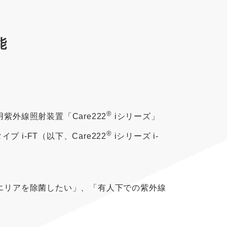
能
®
外線照射装置「Care222
iシリーズ」
®
i-FT（以下、Care222
iシリーズ i-
広いエリアを除菌したい」、「有人下での紫外線