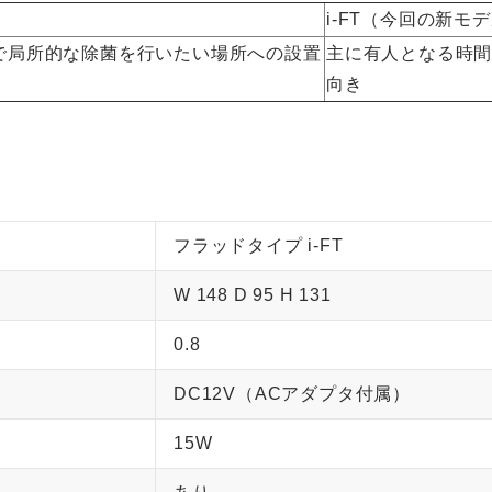
i-FT（今回の新モ
で局所的な除菌を行いたい場所への設置
主に有人となる時
向き
フラッドタイプ i-FT
W 148 D 95 H 131
0.8
DC12V（ACアダプタ付属）
15W