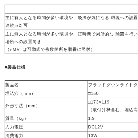
主に有人となる時間が多い環境や、飛沫が気になる 環境への設
連続点灯可
主に無人となる時間が多い環境や、短時間で局所的な 除菌を行
場所への設置向き
（i-MVTは可動式で複数箇所を順番に照射）
■製品仕様
製品名
フラッドダウンライトタイプ
埋込穴（mm）
□150
□173×119
外形寸法（mm）
（取付け枠含む、埋込高1
質量（kg）
1.9
入力電圧
DC12V
消費電力
13W