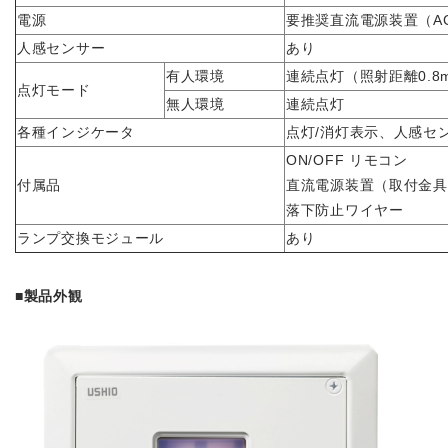
電源
要推奨直流電源装置（AC1
人感センサー
あり
有人環境
連続点灯（照射距離0.
点灯モード
無人環境
連続点灯
各種インジケータ
点灯/消灯表示、人感セ
ON/OFF リモコン
付属品
直流電源装置（取付金具
落下防止ワイヤー
ランプ交換モジュール
あり
■製品外観