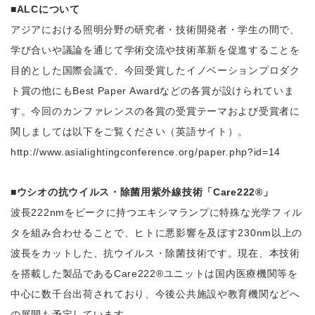
■ALCについて
アジアにおける照明分野の研究者・技術開発者・学生の間で、
学び合いや議論を通じて学術交流や技術革新を促進することを
目的とした国際会議で、今回受賞したイノベーションプロダク
ト賞の他にもBest Paper Awardなどの各賞が設けられていま
す。今回のカンファレンスの各賞の受賞テーマおよび受賞者に
関しましては以下をご覧ください（英語サイト）。
http://www.asialightingconference.org/paper.php?id=14
■ウシオの抗ウイルス・除菌用紫外線技術「Care222®」
波長222nmをピークに持つエキシマランプに特殊な光学フィル
タを組み合わせることで、ヒトに悪影響を及ぼす230nm以上の
波長をカットした、抗ウイルス・除菌技術です。現在、本技術
を搭載した製品であるCare222®ユニットは国内医療機関等を
中心に数千台出荷されており、今後公共施設や教育機関などへ
の展開も予定しています。