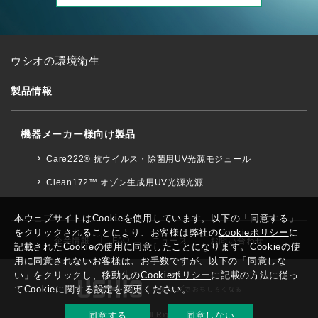
ウシオの環境衛生
製品情報
機器メーカー様向け製品
Care222® 抗ウイルス・除菌用UV光源モジュール
Clean172™ オゾン生成用UV光源光源
本ウェブサイトはCookieを使用しています。以下の「同意する」
をクリックされることにより、お客様は弊社の
Cookieポリシー
に
企業情報
FAQ
ニュース
お問い合わせ
記載されたCookieの使用に同意したことになります。Cookieの使
用に同意されないお客様は、お手数ですが、以下の「同意しな
い」をクリックし、移動先の
Cookieポリシー
に記載の方法に従っ
てCookieに関する設定を変更ください。
© Ushio Inc. All Rights Reserved.
同意する
同意しない