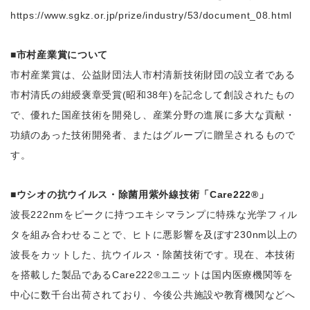
https://www.sgkz.or.jp/prize/industry/53/document_08.html
■市村産業賞について
市村産業賞は、公益財団法人市村清新技術財団の設立者である
市村清氏の紺綬褒章受賞(昭和38年)を記念して創設されたもの
で、優れた国産技術を開発し、産業分野の進展に多大な貢献・
功績のあった技術開発者、またはグループに贈呈されるもので
す。
■ウシオの抗ウイルス・除菌用紫外線技術「Care222®」
波長222nmをピークに持つエキシマランプに特殊な光学フィル
タを組み合わせることで、ヒトに悪影響を及ぼす230nm以上の
波長をカットした、抗ウイルス・除菌技術です。現在、本技術
を搭載した製品であるCare222®ユニットは国内医療機関等を
中心に数千台出荷されており、今後公共施設や教育機関などへ