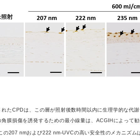
観察されたCPDは、この層が照射後数時間以内に生理学的な代
Cの角膜損傷を誘発するための最小線量は、ACGIHによって勧
の207 nmおよび222 nm-UVCの高い安全性のメカニ