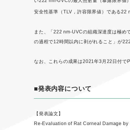
い222 nm-UVCの最大照射量（暴露限界値）が、
安全性基準（TLV，許容限界値）である22 m
また、「222 nm-UVCの組織深達度
の過程で12時間以内に剥がれること」が22
なお、これらの成果は2021年3月22日付でPhoto
■発表内容について
【発表論文】
Re-Evaluation of Rat Corneal Damage by 