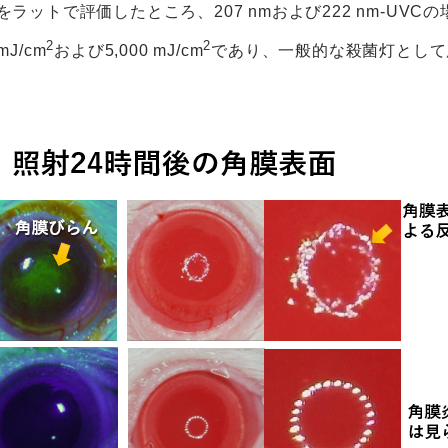
をラットで評価したところ、207 nmおよび222 nm-UV
2
2
J/cm
および5,000 mJ/cm
であり、一般的な殺菌灯として用いら