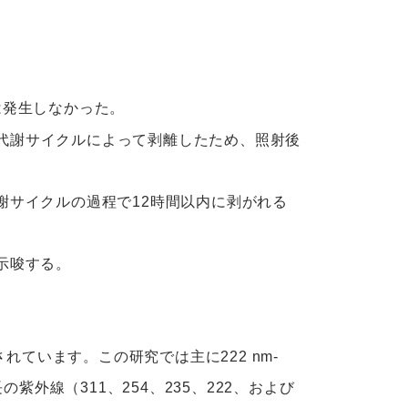
炎は発生しなかった。
的代謝サイクルによって剥離したため、照射後
代謝サイクルの過程で12時間以内に剥がれる
を示唆する。
されています。この研究では主に222 nm-
外線（311、254、235、222、および