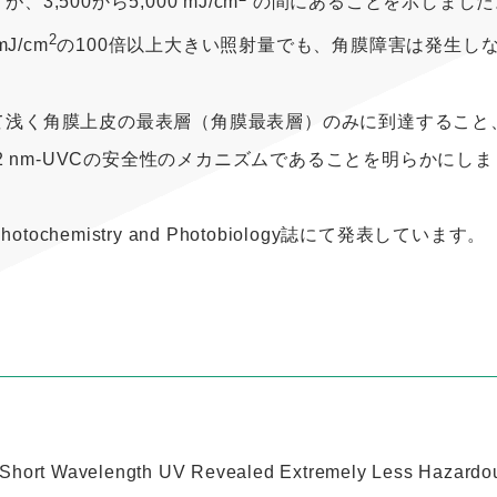
3,500から5,000 mJ/cm
の間にあることを示しました
2
J/cm
の100倍以上大きい照射量でも、角膜障害は発生し
は極めて浅く角膜上皮の最表層（角膜最表層）のみに到達するこ
2 nm-UVCの安全性のメカニズムであることを明らかにし
chemistry and Photobiology誌にて発表しています。
Short Wavelength UV Revealed Extremely Less Hazardous 