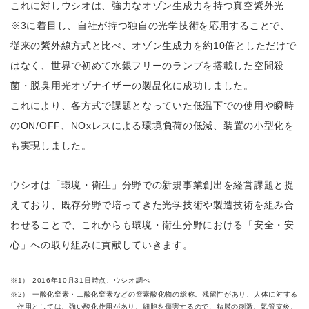
これに対しウシオは、強力なオゾン生成力を持つ真空紫外光
※3に着目し、自社が持つ独自の光学技術を応用することで、
従来の紫外線方式と比べ、オゾン生成力を約10倍としただけで
はなく、世界で初めて水銀フリーのランプを搭載した空間殺
菌・脱臭用光オゾナイザーの製品化に成功しました。
これにより、各方式で課題となっていた低温下での使用や瞬時
のON/OFF、NOxレスによる環境負荷の低減、装置の小型化を
も実現しました。
ウシオは「環境・衛生」分野での新規事業創出を経営課題と捉
えており、既存分野で培ってきた光学技術や製造技術を組み合
わせることで、これからも環境・衛生分野における「安全・安
心」への取り組みに貢献していきます。
1） 2016年10月31日時点、ウシオ調べ
2） 一酸化窒素・二酸化窒素などの窒素酸化物の総称。残留性があり、人体に対する
作用としては、強い酸化作用があり、細胞を傷害するので、粘膜の刺激、気管支炎、