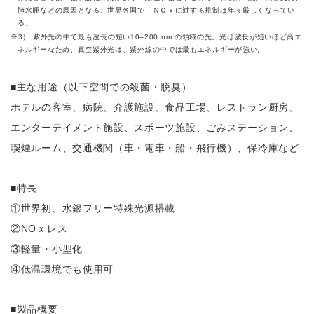
肺水腫などの原因となる。世界各国で、ＮＯｘに対する規制は年々厳しくなってい
る。
3） 紫外光の中で最も波長の短い10–200 nm の領域の光。光は波長が短いほど高エ
ネルギーなため、真空紫外光は、紫外線の中では最もエネルギーが強い。
■主な用途（以下空間での殺菌・脱臭）
ホテルの客室、病院、介護施設、食品工場、レストラン厨房、
エンターテイメント施設、スポーツ施設、ごみステーション、
喫煙ルーム、交通機関（車・電車・船・飛行機）、保冷庫など
■特長
①世界初、水銀フリー特殊光源搭載
②NOｘレス
③軽量・小型化
④低温環境でも使用可
■製品概要